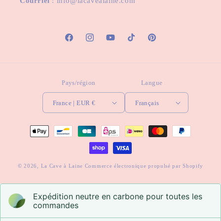
Courriel
: info@lacavealaine.com
Facebook
Instagram
YouTube
TikTok
Pinterest
Pays/région
Langue
France | EUR €
Français
Moyens
de
paiement
© 2026,
La Cave à Laine
Commerce électronique propulsé par Shopify
Expédition neutre en carbone pour toutes les
commandes