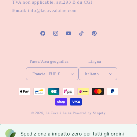
TVA non applicable, art.293 B du CGI
Email
: info@lacavealaine.com
Facebook
Instagram
YouTube
TikTok
Pinterest
Paese/Area geografica
Lingua
Francia | EUR €
Italiano
Metodi
di
pagamento
© 2026,
La Cave à Laine
Powered by Shopify
Spedizione a impatto zero per tutti gli ordini