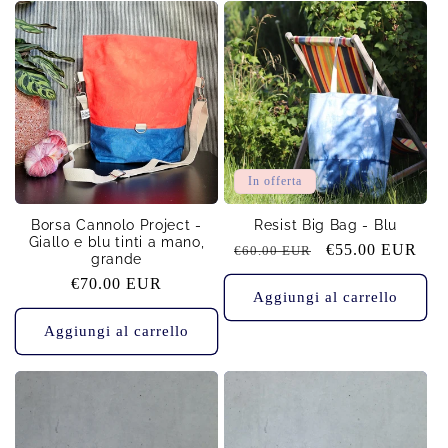
In offerta
Borsa Cannolo Project -
Resist Big Bag - Blu
Giallo e blu tinti a mano,
Prezzo
Prezzo
€55.00 EUR
€60.00 EUR
grande
di
scontato
Prezzo
€70.00 EUR
listino
Aggiungi al carrello
di
listino
Aggiungi al carrello