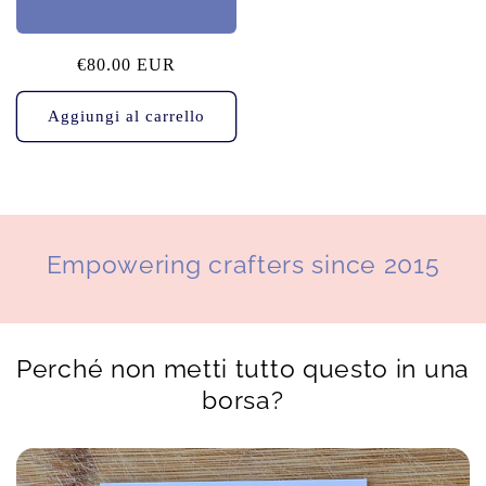
Prezzo
€80.00 EUR
di
listino
Aggiungi al carrello
Empowering crafters since 2015
Perché non metti tutto questo in una
borsa?