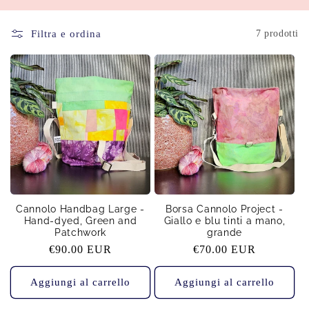
n
Filtra e ordina
7 prodotti
e
:
Cannolo Handbag Large -
Borsa Cannolo Project -
Hand-dyed, Green and
Giallo e blu tinti a mano,
Patchwork
grande
Prezzo
€90.00 EUR
Prezzo
€70.00 EUR
di
di
listino
listino
Aggiungi al carrello
Aggiungi al carrello