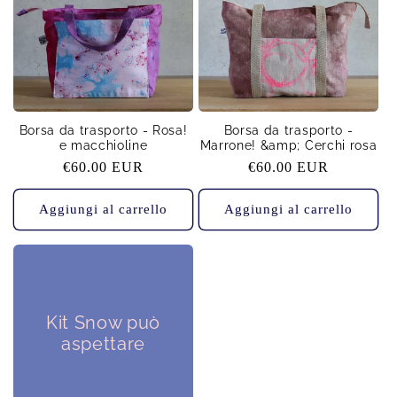
Borsa da trasporto - Rosa!
Borsa da trasporto -
e macchioline
Marrone! &amp; Cerchi rosa
Prezzo
€60.00 EUR
Prezzo
€60.00 EUR
di
di
listino
listino
Aggiungi al carrello
Aggiungi al carrello
Kit Snow può
aspettare